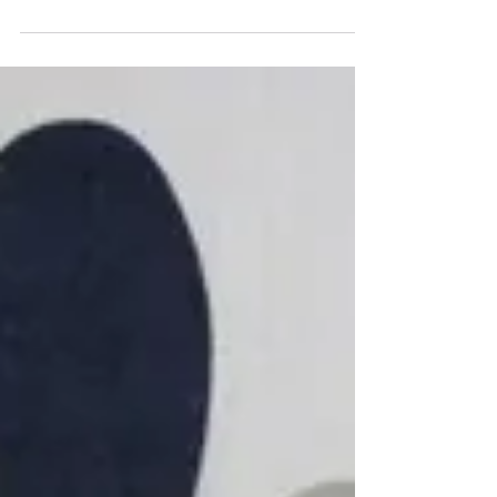
定です。 千夜一夜物語 ／ ３匹の子ぶ
／ ゆきひめ ほか どれも、私達は、観たこと
のない演目なので どんな感じの舞台なんだろう
～？？と ...