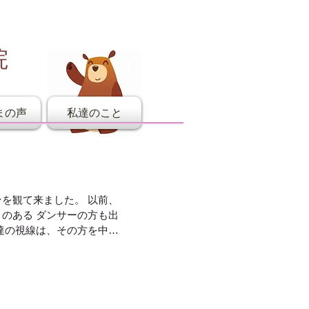
院
まの声
私達のこと
て来ました。 以前、
サーの方も出