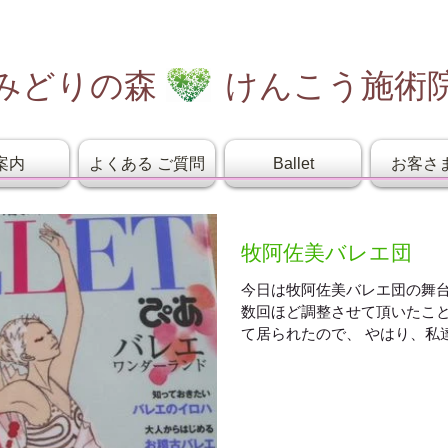
みどりの森 けんこう施術
案内
よくある ご質問
Ballet
お客さ
牧阿佐美バレエ団
今日は牧阿佐美バレエ団の舞台を観
数回ほど調整させて頂いたことのある ダン
て居られたので、 やはり、私達の視線は、その方を中心
に♪♪ この方の舞台を拝見する度に、いつも思うことなの
ですが、...