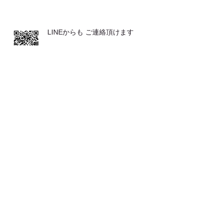
LINEからも ご連絡頂けます
発表会が２つ♪♪
とてもおススメな 体操です
お客さまの声（バレエ教室の先生か