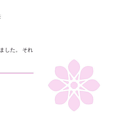
来
ました。 それ