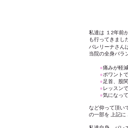
私達は １2
年前
も
行ってきまし
バレリーナさん
当院の全身バラ
●
痛みが軽
●
ポワント
●
足首、股
●
レッスン
●
気になっ
など仰って頂い
の一部を 上記に
私達自身、バレ