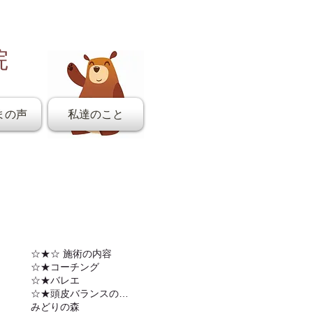
院
まの声
私達のこと
☆★☆ 施術の内容
☆★コーチング
☆★バレエ
☆★頭皮バランスの調整
みどりの森