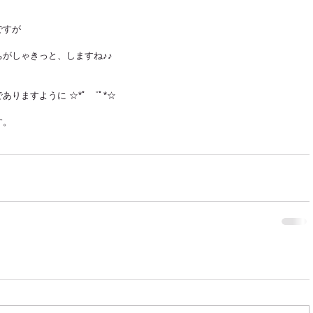
ですが
がしゃきっと、しますね♪♪
りますように ☆*ﾟ ゜ﾟ*☆
す。