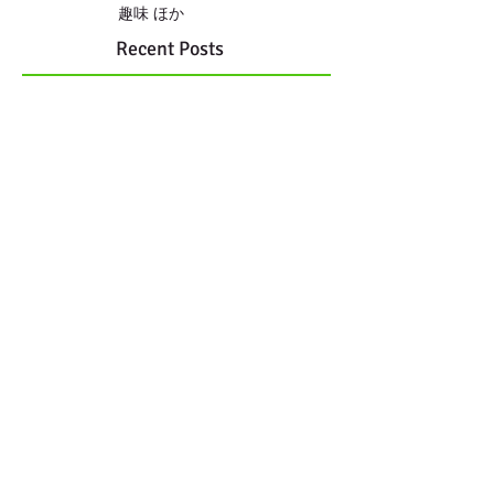
趣味 ほか
Recent Posts
佐々木三夏バレエアカデミーさんの
夏季公演
靴の中敷き
LINEからも ご連絡頂けます