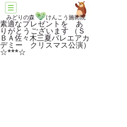
みどりの森 けんこう施術院
素適なプレゼントを あ
りがとうございます （Ｓ
ＢＡ佐々木三夏バレエアカ
デミー クリスマス公演）
☆***☆