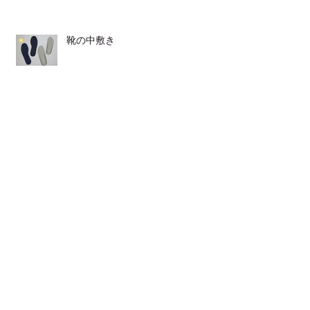
靴の中敷き
LINEからも ご連絡頂けます
発表会が２つ♪♪
とてもおススメな 体操です