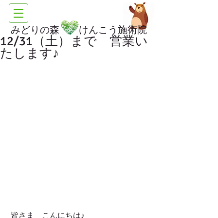
みどりの森 けんこう施術院
12/31（土）まで 営業い
たします♪
 皆さま　こんにちは♪