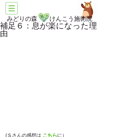
みどりの森 けんこう施術院
補足６：息が楽になった理
由
(Ｓさんの感想は 
こちら
に）