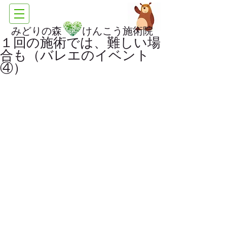
みどりの森 けんこう施術院
１回の施術では、難しい場
合も（バレエのイベント
④）