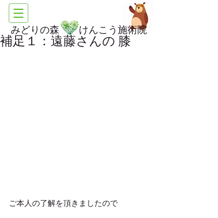
みどりの森 けんこう施術院
補足１：遠藤さんの 膝
ご本人の了解を頂きましたので