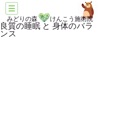
みどりの森 けんこう施術院
良質の睡眠 と 身体のバラ
ンス