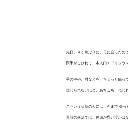
先日、４ヶ月ぶりに、母に会ったの
両手がしびれて、本人曰く『リュウマ
手の甲や、肘などを、ちょっと触っ
信じられないほど、あちこち、ねじれ
こういう状態の人には、今まで 会っ
普段の生活では、原因が思い浮かばな