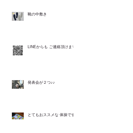
靴の中敷き
LINEからも ご連絡頂けます
発表会が２つ♪♪
とてもおススメな 体操です