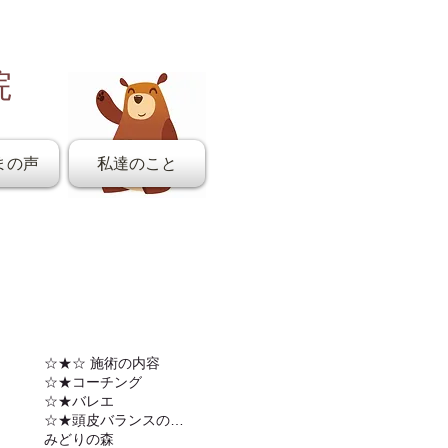
院
まの声
私達のこと
☆★☆ 施術の内容
☆★コーチング
☆★バレエ
☆★頭皮バランスの調整
みどりの森