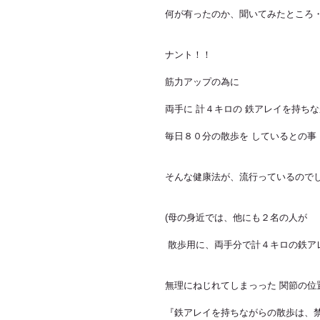
何が有ったのか、聞いてみたところ
ナント！！
筋力アップの為に
両手に 計４キロの 鉄アレイを持ち
毎日８０分の散歩を しているとの事
そんな健康法が、流行っているので
(母の身近では、他にも２名の人が
 散歩用に、両手分で計４キロの鉄ア
無理にねじれてしまっった 関節の位
『鉄アレイを持ちながらの散歩は、