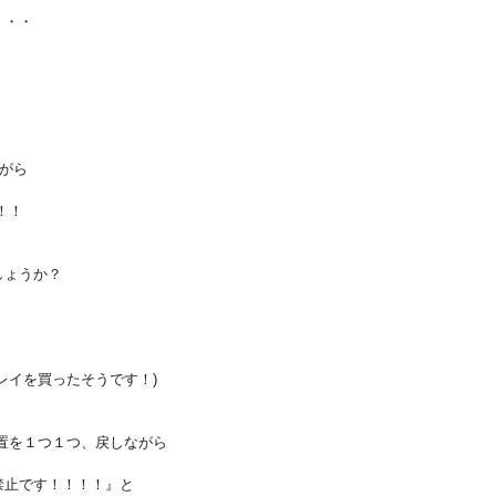
・・・
ながら
！！
しょうか？
レイを買ったそうです！)
置を１つ１つ、戻しながら
禁止です！！！！』と