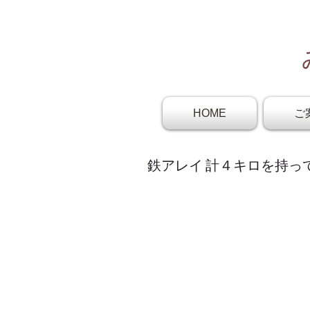
HOME
ご
鉄アレイ 計４キロを持っ