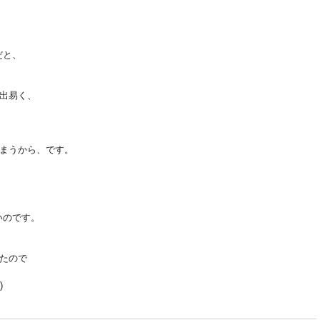
だと、
が出易く、
しまうから、です。
いのです。
したので
)