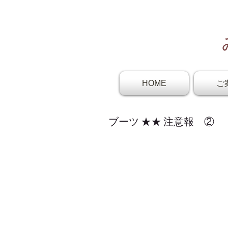
HOME
ご
ブーツ ★★ 注意報 ②