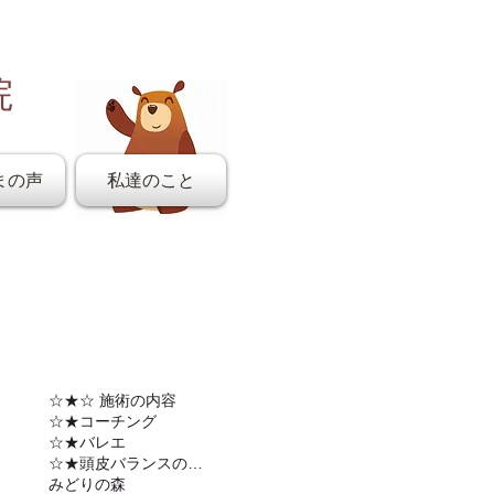
院
まの声
私達のこと
☆★☆ 施術の内容
☆★コーチング
☆★バレエ
☆★頭皮バランスの調整
みどりの森