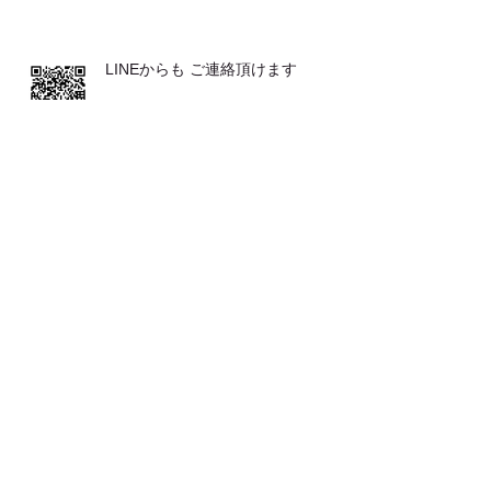
LINEからも ご連絡頂けます
発表会が２つ♪♪
とてもおススメな 体操です
お客さまの声（バレエ教室の先生か