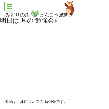
みどりの森 けんこう施術院
明日は 耳の 勉強会♪
明日は　耳についての 勉強会です。