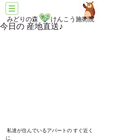
みどりの森 けんこう施術院
今日の 産地直送♪
 私達が住んでいるアパートの すぐ近く
に