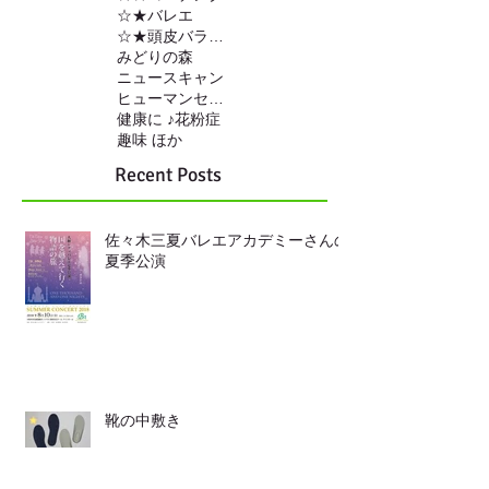
☆★バレエ
☆★頭皮バランスの調整
みどりの森
ニュースキャン
ヒューマンセンサー
健康に ♪
花粉症
趣味 ほか
Recent Posts
佐々木三夏バレエアカデミーさんの
夏季公演
靴の中敷き