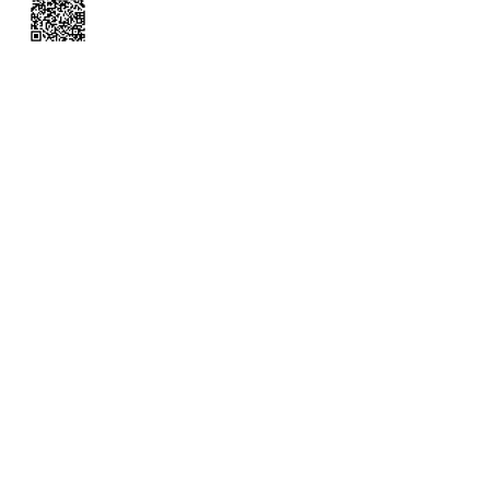
発表会が２つ♪♪
とてもおススメな 体操です
お客さまの声（バレエ教室の先生か
ら）