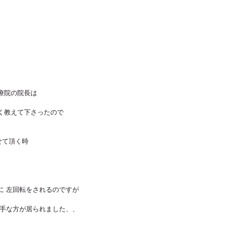
療院の院長は
く教えて下さったので
せて頂く時
に 左回転をされるのですが
苦手な方が居られました、、