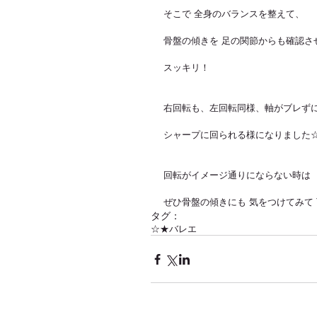
そこで 全身のバランスを整えて、
骨盤の傾きを 足の関節からも確認さ
スッキリ！
右回転も、左回転同様、軸がブレず
シャープに回られる様になりました
回転がイメージ通りにならない時は
ぜひ骨盤の傾きにも 気をつけてみて 
タグ：
☆★バレエ