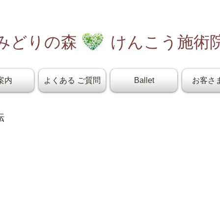
みどりの森 けんこう施術
案内
よくある ご質問
Ballet
お客さ
転