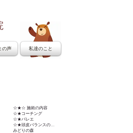
院
まの声
私達のこと
☆★☆ 施術の内容
☆★コーチング
☆★バレエ
☆★頭皮バランスの調整
みどりの森