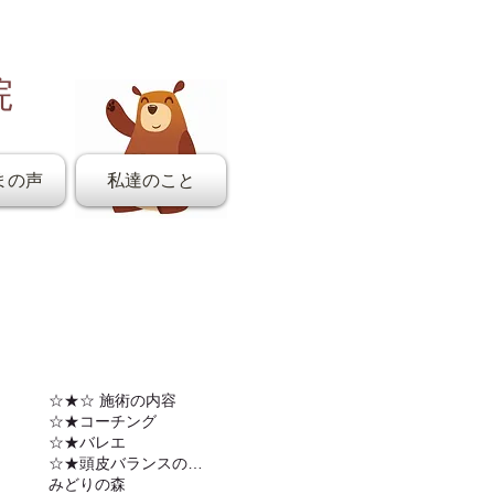
院
まの声
私達のこと
☆★☆ 施術の内容
☆★コーチング
☆★バレエ
☆★頭皮バランスの調整
みどりの森