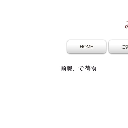
HOME
ご
前腕、で 荷物