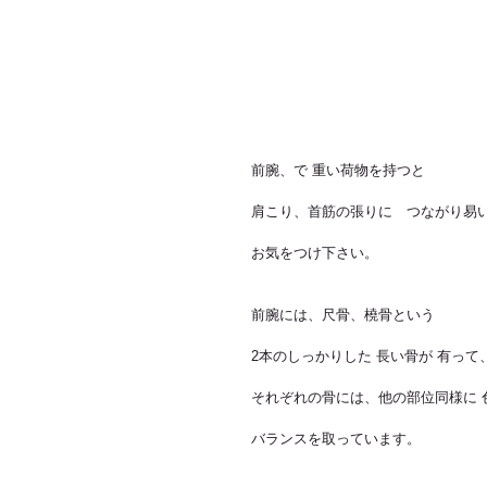
前腕、で 重い荷物を持つと
肩こり、首筋の張りに　つながり易
お気をつけ下さい。
前腕には、尺骨、橈骨という
2本のしっかりした 長い骨が 有って
それぞれの骨には、他の部位同様に 
バランスを取っています。