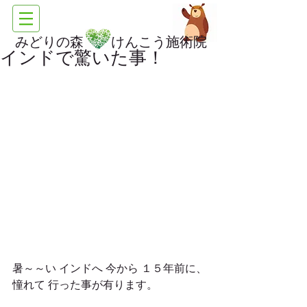
みどりの森 けんこう施術院
インドで驚いた事！
暑～～い インドへ 今から １５年前に、
憧れて 行った事が有ります。