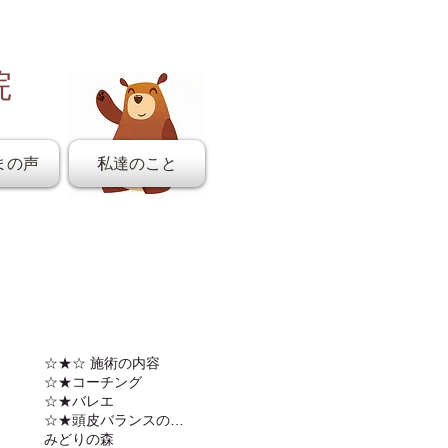
院
まの声
私達のこと
☆★☆ 施術の内容
☆★コーチング
☆★バレエ
☆★頭皮バランスの調整
みどりの森