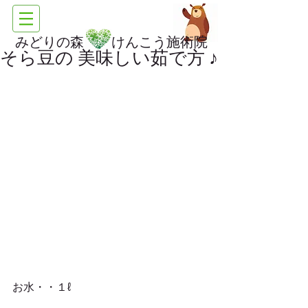
みどりの森 けんこう施術院
そら豆の 美味しい茹で方 ♪
お水・・１ℓ