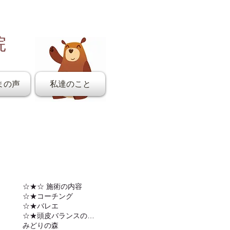
院
まの声
私達のこと
☆★☆ 施術の内容
☆★コーチング
☆★バレエ
☆★頭皮バランスの調整
みどりの森