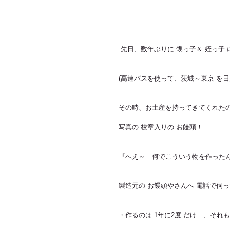
 先日、数年ぶりに 甥っ子＆ 姪っ子
(高速バスを使って、茨城～東京 を日
その時、お土産を持ってきてくれた
写真の 校章入りの お饅頭！
『へえ～　何でこういう物を作った
製造元の お饅頭やさんへ 電話で伺
・作るのは 1年に2度 だけ　、それも