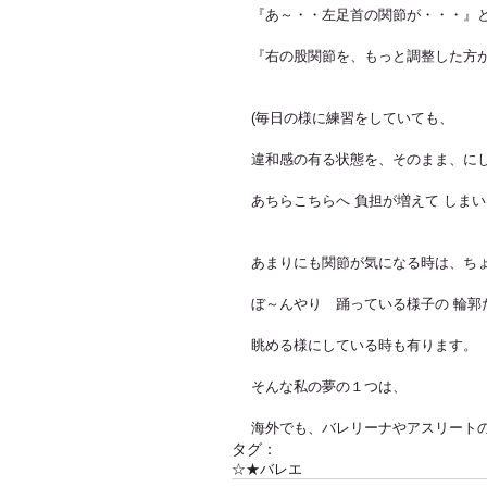
『あ～・・左足首の関節が・・・』
『右の股関節を、もっと調整した方
(毎日の様に練習をしていても、
違和感の有る状態を、そのまま、に
あちらこちらへ 負担が増えて しまい
あまりにも関節が気になる時は、ち
ぼ～んやり　踊っている様子の 輪郭
眺める様にしている時も有ります。
そんな私の夢の１つは、
海外でも、バレリーナやアスリートの
タグ：
☆★バレエ