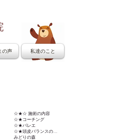
院
まの声
私達のこと
☆★☆ 施術の内容
☆★コーチング
☆★バレエ
☆★頭皮バランスの調整
みどりの森