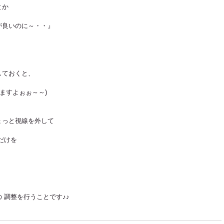
とか
が良いのに～・・』
しておくと、
ますよぉぉ～～)
ょっと視線を外して
だけを
 調整を行うことです♪♪