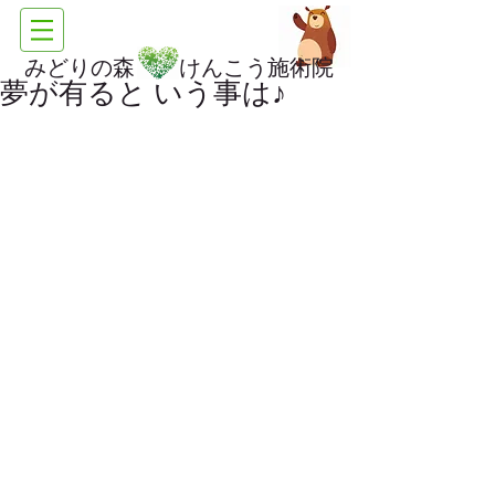
みどりの森 けんこう施術院
夢が有ると いう事は♪