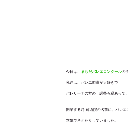
今日は、
まちだバレエコンクール
の
私達は、バレエ鑑賞が大好きで
バレリーナの方の　調整も縁あって
開業する時 施術院の名前に、バレエ
本気で考えたりしていました。