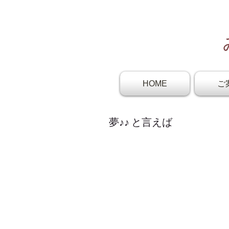
HOME
ご
夢♪♪ と言えば