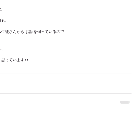
て
日も、　
生徒さんから お話を伺っているので
は、
思っています♪♪