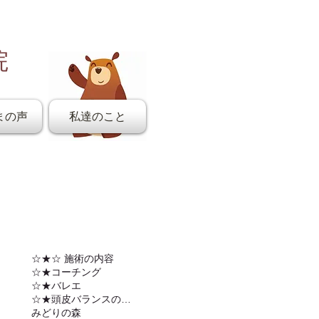
院
まの声
私達のこと
☆★☆ 施術の内容
☆★コーチング
☆★バレエ
☆★頭皮バランスの調整
みどりの森