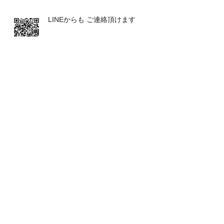
LINEからも ご連絡頂けます
発表会が２つ♪♪
とてもおススメな 体操です
お客さまの声（バレエ教室の先生か
ら）