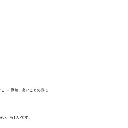
す
る ＝ 勤勉、良いことの様に
短い、らしいです。