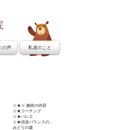
院
まの声
私達のこと
☆★☆ 施術の内容
☆★コーチング
☆★バレエ
☆★頭皮バランスの調整
みどりの森