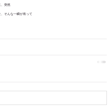
に、突然
な、そんな一瞬が有って