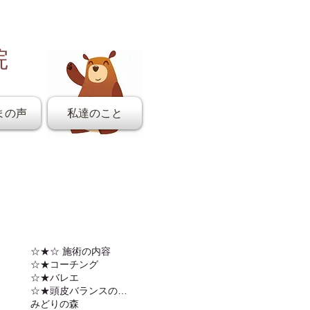
院
まの声
私達のこと
☆★☆ 施術の内容
☆★コーチング
☆★バレエ
☆★頭皮バランスの調整
みどりの森