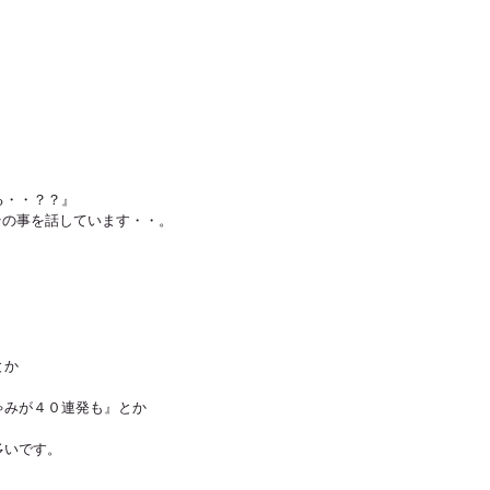
・・？？』 
その事を話しています・・。
とか
ゃみが４０連発も』とか
多いです。