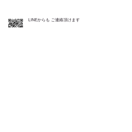
LINEからも ご連絡頂けます
発表会が２つ♪♪
とてもおススメな 体操です
お客さまの声（バレエ教室の先生か