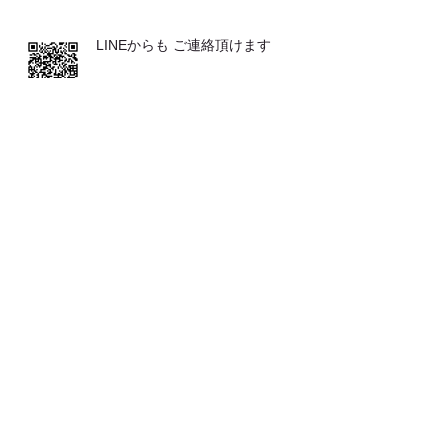
LINEからも ご連絡頂けます
発表会が２つ♪♪
とてもおススメな 体操です
お客さまの声（バレエ教室の先生か
ら）