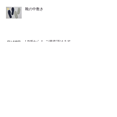
靴の中敷き
LINEからも ご連絡頂けます
発表会が２つ♪♪
とてもおススメな 体操です