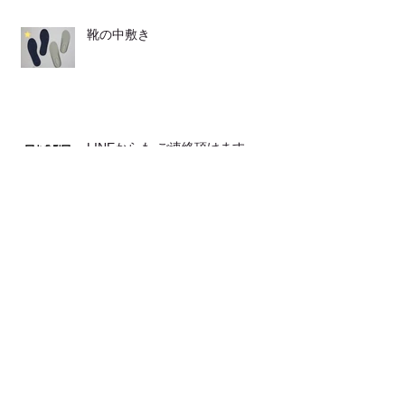
靴の中敷き
LINEからも ご連絡頂けます
発表会が２つ♪♪
とてもおススメな 体操です