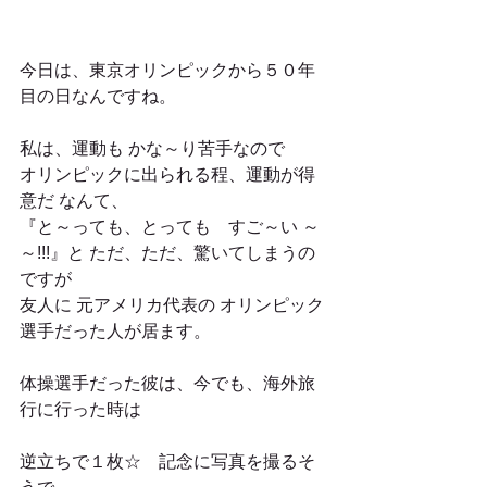
今日は、東京オリンピックから５０年
目の日なんですね。
私は、運動も かな～り苦手なので
オリンピックに出られる程、運動が得
意だ なんて、
『と～っても、とっても　すご～い ～
～!!!』と ただ、ただ、驚いてしまうの
ですが
友人に 元アメリカ代表の オリンピック
選手だった人が居ます。
体操選手だった彼は、今でも、海外旅
行に行った時は
逆立ちで１枚☆　記念に写真を撮るそ