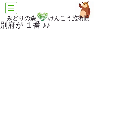
みどりの森 けんこう施術院
別府が １番 ♪♪