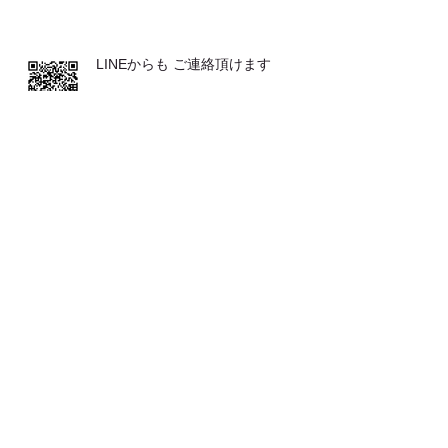
LINEからも ご連絡頂けます
発表会が２つ♪♪
とてもおススメな 体操です
お客さまの声（バレエ教室の先生か