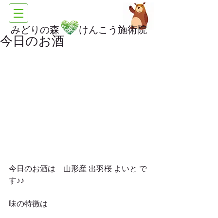
みどりの森 けんこう施術院
今日のお酒
今日のお酒は　山形産 出羽桜 よいと で
す♪♪
味の特徴は