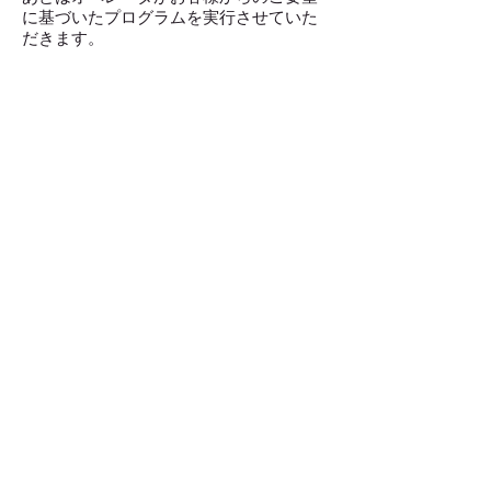
に基づいたプログラムを実行させていた
だきます。
なお、より正確なデーターを得るため
に、セラピーの当日（セラピーを受けら
れる直前、３時間以内）には、お風呂、
シャワーに入らないで ご来院下さい。
ご留意いただきたい事項
音波セラピー（Newscan SW-Ⅱ）は、
・医師などの有資格専門家による診断を
代行するものではありません。
また、医療機器として使用されること
を前提にしたものではありません。
・医療法、医薬品医療機器等法など諸法
規の範囲外における日常的な健康管理を
対象にしたものであり、
お客様の意思によって実行される健康
管理のための健康情報としてご提案させ
ていただくものです。