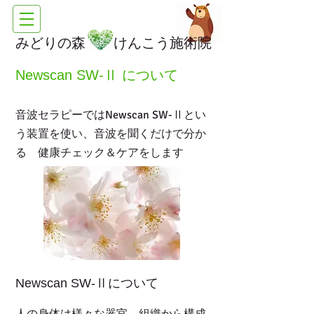
みどりの森 けんこう施術院
Newscan SW-Ⅱ について
Newscan SW-Ⅱ
音波セラピーでは
とい
う装置を使い、音波を聞くだけで分か
る 健康チェック＆ケアをします
Newscan SW-Ⅱについて
人の身体は様々な器官、組織から構成