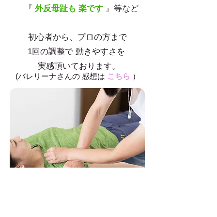
『
外反母趾も 楽です
』等など
初心者から、プロの方まで
1回の調整で 動きやすさを
実感頂いております。
(バレリーナさんの 感想は
こちら
）
『みどりの森に
やわらかな陽の光がそそぐ・・』