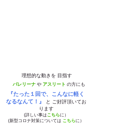
調
整
オ
プ
シ
ョ
ン
メ
ニ
ュ
ー
理想的な動きを 目指す
バレリーナ
や
アスリート
の方にも
『たった１回で、こんなに軽く
なるなんて！』
と ご好評頂いてお
ります
(詳しい事は
こちら
に）
​(
新型コロナ対策については
こちら
に）