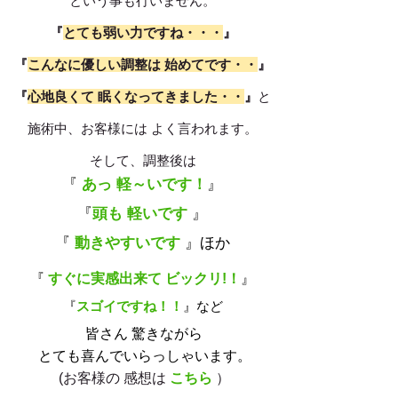
という事も行いません。
『
とても弱い力ですね・・・
』
『
こんなに優しい調整は 始めてです・・
』
『
心地良くて 眠くなってきました・・
』
と
​施術中、お客様には よく言われます。
​そして、調整後は
『
あっ 軽～いです！
』
『
頭も 軽いです
』
『
動きやすいです
』ほか
『
すぐに実感出来て ビックリ!！
』
『
スゴイですね！！
』など
皆さん 驚きながら
とても喜んでいらっしゃいます。
(お客様の 感想は
こちら
）