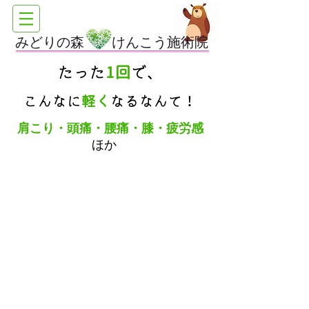
みどりの森 けんこう施術院
たった
1回
で、
こんなに
軽く
なるなんて！
肩こり・頭痛・腰痛・膝・疲労感
ほか
全身 すっきり！
こ
ど
も・
お
と
な・
全
身
調